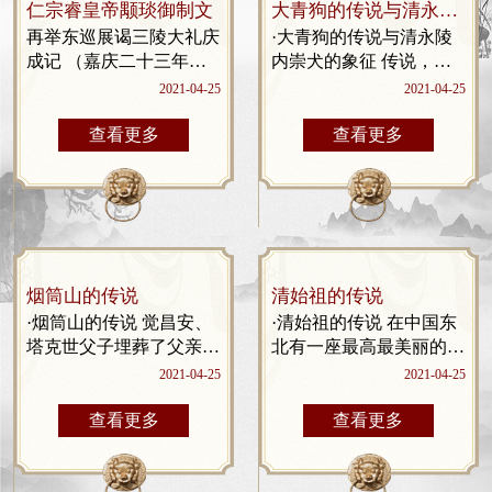
仁宗睿皇帝颙琰御制文
大青狗的传说与清永陵
内崇犬的象征
再举东巡展谒三陵大礼庆
·大青狗的传说与清永陵
成记 （嘉庆二十三年）
内崇犬的象征 传说，努
盛京为大清肇基之始，嗣
尔哈赤十岁（明隆庆二
2021-04-25
2021-04-25
服瞻依，典至重也。三陵
年，1568）生母喜塔拉氏
巍然在望，水源木本，绍
厄墨乞就去世了。继母纳
查看更多
查看更多
统传心，奠献展禋...
塔氏待他很不好，遭受虐
待。青少...
烟筒山的传说
清始祖的传说
·烟筒山的传说 觉昌安、
·清始祖的传说 在中国东
塔克世父子埋葬了父亲福
北有一座最高最美丽的
满的尸骨以后，靠打猎、
山，叫长白山，高约二百
2021-04-25
2021-04-25
挖参、采松子等为生。慢
里，周围约千里。它的主
慢的，塔克世也长大了，
峰白头山直插云天，雄观
查看更多
查看更多
就在兴隆店一家大财主家
峻极，气象变化万千。山
做长工。...
上有一潭...