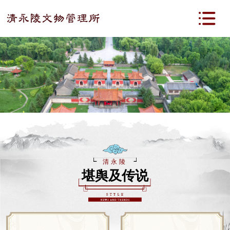
清永陵
堪舆及传说