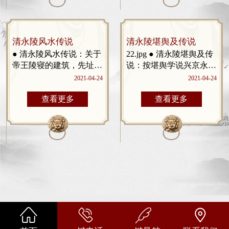
清永陵风水传说
清永陵堪舆及传说
● 清永陵风水传说：关于
22.jpg ● 清永陵堪舆及传
帝王陵寝的建筑，先址都
说：按堪舆学说兴京永
很注重风水。从字面意思
陵“左砂龙头山，似青龙
2021-04-24
2021-04-24
来理解，就是指山和水，
环护，右砂烟囱山若白虎
关于永陵的风水，民间流
拱卫。陵前明堂平整开
查看更多
查看更多
传着很多传说，其中流传
阔，苏子河，如玉带围
最广泛的是清永陵神树的
腰，陵后山峦起伏，...
传说...