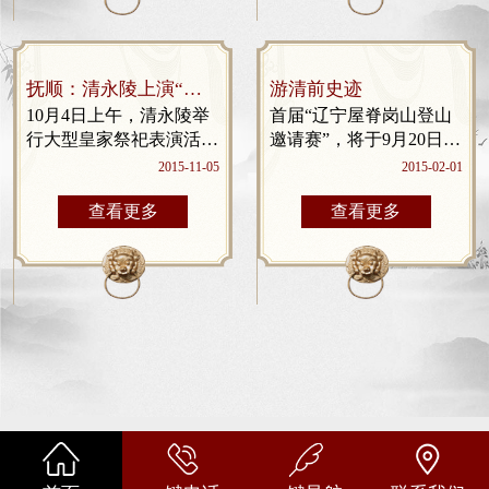
抚顺：清永陵上演“皇
游清前史迹
家祭祀”
10月4日上午，清永陵举
首届“辽宁屋脊岗山登山
行大型皇家祭祀表演活
邀请赛”，将于9月20日在
动，再现了300多年前清
新宾满族自治县岗山国家
2015-11-05
2015-02-01
朝康熙皇帝东巡祭祖盛典
森林公园隆重举行，本次
全过程，受到游客好评。
竞赛活动是由辽宁省体育
查看更多
查看更多
当日上午10时，身着
局主办、抚顺市体育局和
龙袍的“...
新宾满族自治县政府承办
的...