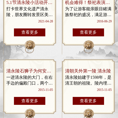
5.1节清永陵小活动开始
机会难得！祭祀表演常
啦！
态化（每周末及法定节
打卡世界文化遗产清永
为了让游客能亲眼目睹满
假日）
陵，朋友圈转发景区美照
族祭祀的盛况，满足游客
即可获得精明小礼品一
的好奇心理，同时让更多
2021-04-28
2016-06-29
份！
人体验满族的历史文化，
我们将在今年的每周末和
查看更多
查看更多
法定节假日的上午（大约
10点开始表演）举行清永
陵皇...
清永陵石狮子为何安上
清朝关外第一陵 清永陵
木头腿 网友惊呼
一进清永陵的大门，在右
清永陵始建于1598年，是
手边的偏殿门口，两个木
清王朝的祖陵。陵内埋葬
头腿石狮子十分明显。
着努尔哈赤的远祖、曾
2015-11-05
2015-11-05
北国网、辽沈晚报记
祖、祖父、父亲、伯父和
者 白琳 摄 “五一”小
叔父。康熙、乾隆、嘉
查看更多
查看更多
长假期间，游客在抚顺市
庆、道光等皇帝曾先后九
新...
次来到永陵祭祖，使永陵
祭祖活...